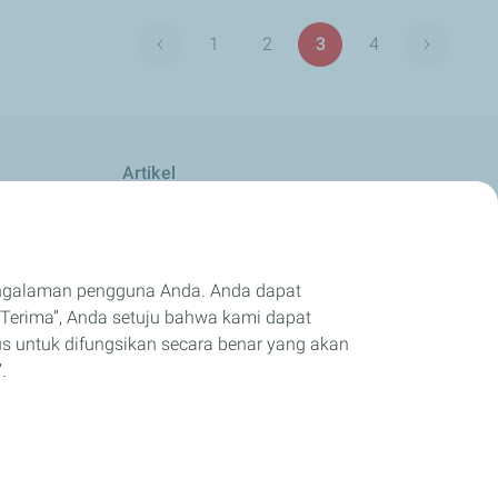
Paginasi
1
2
3
4
Halaman sebelumnya
Halaman 
Halaman
Halaman
Halaman
Halaman
Artikel
Berita & Acara
Tips & Saran
engalaman pengguna Anda. Anda dapat
Terima”, Anda setuju bahwa kami dapat
us untuk difungsikan secara benar yang akan
.