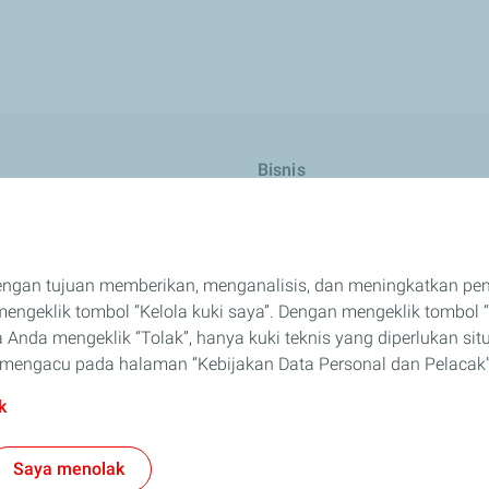
Bisnis
l
ELF
eda Motor
Solusi Untuk Industri Anda
engan tujuan memberikan, menganalisis, dan meningkatkan p
iaga
Jadilah Mitra Kami
ngeklik tombol “Kelola kuki saya”. Dengan mengeklik tombol “
apatkan TotalEnergies
Safety Data Sheet
 Anda mengeklik “Tolak”, hanya kuki teknis yang diperlukan sit
an mengacu pada halaman “Kebijakan Data Personal dan Pelacak”
k
Saya menolak