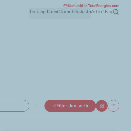
Kontak
Id
TotalEnergies.com
Tentang Kami
Otomotif
Industri
Artikel
Faq
Mencari
|
Filter dan sortir
Grid
Daftar