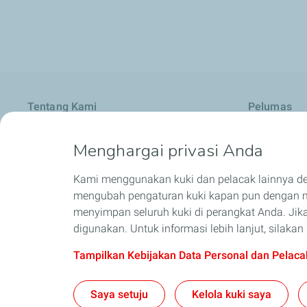
Tentang Kami
Pelumas
Selintas TotalEnergies
Pelumas Mobi
Menghargai privasi Anda
Ambisi dan Misi Kami
Pelumas Sep
Kami menggunakan kuki dan pelacak lainnya d
Aktivitas Kami
Kendaraan N
mengubah pengaturan kuki kapan pun dengan me
TotalEnergies di Indonesia
Di mana Mend
menyimpan seluruh kuki di perangkat Anda. Jika
digunakan. Untuk informasi lebih lanjut, silak
Distributor
Promosi
Tampilkan Kebijakan Data Personal dan Pelaca
Faq
Saya setuju
Kelola kuki saya