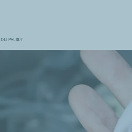
Lompat
ke
isi
utama
 OLI PALSU?