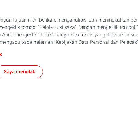
engan tujuan memberikan, menganalisis, dan meningkatkan p
ngeklik tombol “Kelola kuki saya”. Dengan mengeklik tombol “
 Anda mengeklik “Tolak”, hanya kuki teknis yang diperlukan sit
an mengacu pada halaman “Kebijakan Data Personal dan Pelacak”
k
Saya menolak
Bisnis
l
ELF
eda Motor
Solusi Untuk Industri Anda