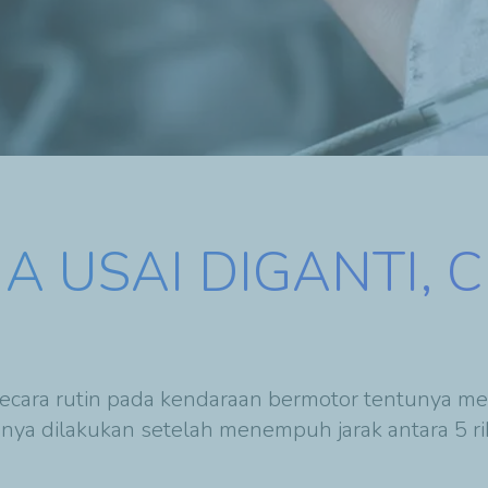
USAI DIGANTI, CI
cara rutin pada kendaraan bermotor tentunya meng
sanya dilakukan setelah menempuh jarak antara 5 r