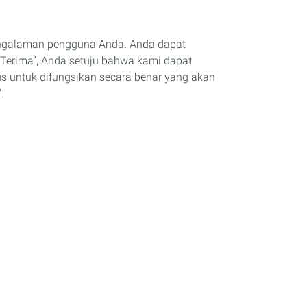
engalaman pengguna Anda. Anda dapat
Terima”, Anda setuju bahwa kami dapat
us untuk difungsikan secara benar yang akan
.
Artikel
Berita & Acara
Tips & Saran