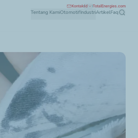
Kontak
Id
TotalEnergies.com
Tentang Kami
Otomotif
Industri
Artikel
Faq
Mencari