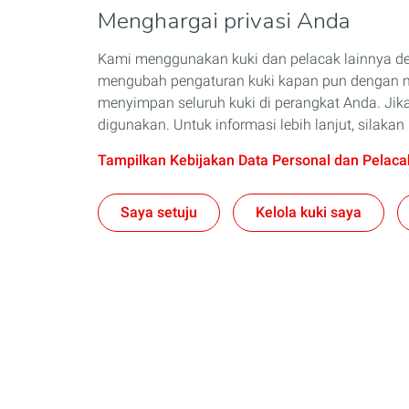
Menghargai privasi Anda
Kami menggunakan kuki dan pelacak lainnya d
mengubah pengaturan kuki kapan pun dengan me
menyimpan seluruh kuki di perangkat Anda. Jika
digunakan. Untuk informasi lebih lanjut, silak
Tampilkan Kebijakan Data Personal dan Pelaca
Saya setuju
Kelola kuki saya
Tentang Kami
Pelumas
Selintas TotalEnergies
Pelumas Mobi
Ambisi dan Misi Kami
Pelumas Sep