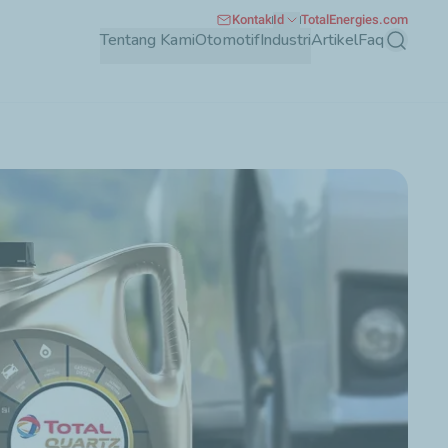
Kontak
Id
TotalEnergies.com
Tentang Kami
Otomotif
Industri
Artikel
Faq
Mencari