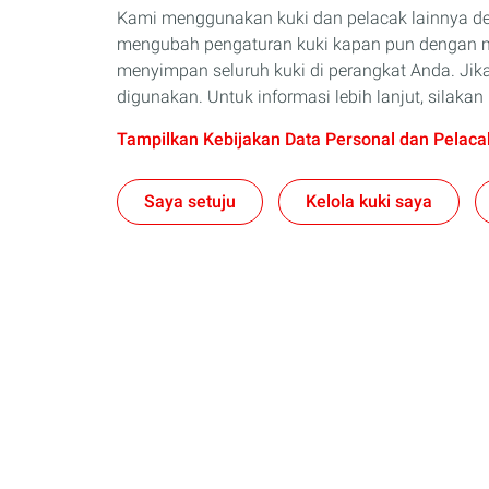
Kami menggunakan kuki dan pelacak lainnya d
mengubah pengaturan kuki kapan pun dengan me
menyimpan seluruh kuki di perangkat Anda. Jika
digunakan. Untuk informasi lebih lanjut, silak
Tampilkan Kebijakan Data Personal dan Pelaca
Saya setuju
Kelola kuki saya
Tentang Kami
Pelumas
Selintas TotalEnergies
Pelumas Mobi
Ambisi dan Misi Kami
Pelumas Sep
Aktivitas Kami
Kendaraan N