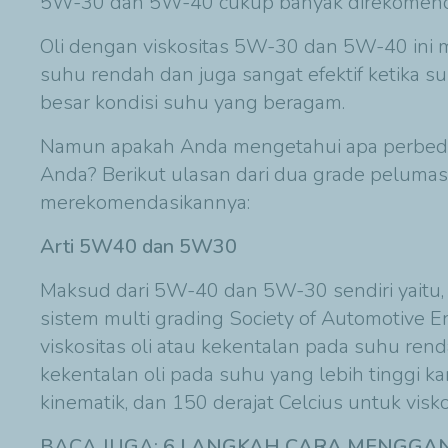
5W-30 dan 5W-40 cukup banyak direkomend
Oli dengan viskositas 5W-30 dan 5W-40 ini
suhu rendah dan juga sangat efektif ketika su
besar kondisi suhu yang beragam.
Namun apakah Anda mengetahui apa perbedaa
Anda? Berikut ulasan dari dua grade pelumas
merekomendasikannya:
Arti 5W40 dan 5W30
Maksud dari 5W-40 dan 5W-30 sendiri yaitu, 
sistem multi grading Society of Automotive 
viskositas oli atau kekentalan pada suhu ren
kekentalan oli pada suhu yang lebih tinggi ka
kinematik, dan 150 derajat Celcius untuk visk
BACA JUGA:
6 LANGKAH CARA MENGGANT