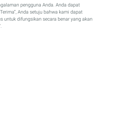
engalaman pengguna Anda. Anda dapat
Terima”, Anda setuju bahwa kami dapat
us untuk difungsikan secara benar yang akan
.
Artikel
Berita & Acara
Tips & Saran