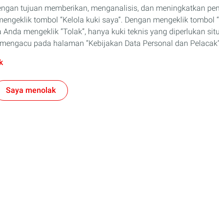
engan tujuan memberikan, menganalisis, dan meningkatkan p
ngeklik tombol “Kelola kuki saya”. Dengan mengeklik tombol “
 Anda mengeklik “Tolak”, hanya kuki teknis yang diperlukan sit
an mengacu pada halaman “Kebijakan Data Personal dan Pelacak”
k
Saya menolak
Bisnis
l
ELF
eda Motor
Solusi Untuk Industri Anda
iaga
Jadilah Mitra Kami