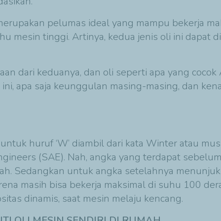
asikan.
 merupakan pelumas ideal yang mampu bekerja ma
hu mesin tinggi. Artinya, kedua jenis oli ini dapat
n dari keduanya, dan oli seperti apa yang coco
 ini, apa saja keunggulan masing-masing, dan ken
untuk huruf ‘W’ diambil dari kata Winter atau mu
Engineers (SAE). Nah, angka yang terdapat sebel
dah. Sedangkan untuk angka setelahnya menunjukka
rena masih bisa bekerja maksimal di suhu 100 dera
ositas dinamis, saat mesin melaju kencang.
I OLI MESIN SENDIRI DI RUMAH