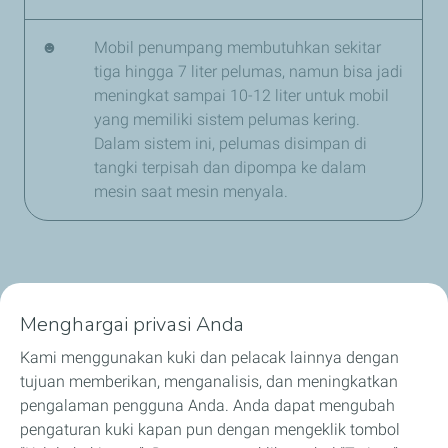
☻
Mobil penumpang membutuhkan sekitar
tiga hingga 7 liter pelumas, namun bisa jadi
meningkat sampai 10-12 liter untuk mobil
yang memiliki sistem pelumas kering.
Dalam sistem ini, pelumas disimpan di
tangki terpisah dan dipompa ke dalam
mesin saat mesin menyala.
Menghargai privasi Anda
Tentang Kami
Kami menggunakan kuki dan pelacak lainnya dengan
tujuan memberikan, menganalisis, dan meningkatkan
Pelumas
pengalaman pengguna Anda. Anda dapat mengubah
pengaturan kuki kapan pun dengan mengeklik tombol
Bisnis