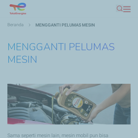
Lompat
Mencari
ke
isi
Breadcrumb
Beranda
MENGGANTI PELUMAS MESIN
utama
MENGGANTI PELUMAS
MESIN
Sama seperti mesin lain, mesin mobil pun bisa