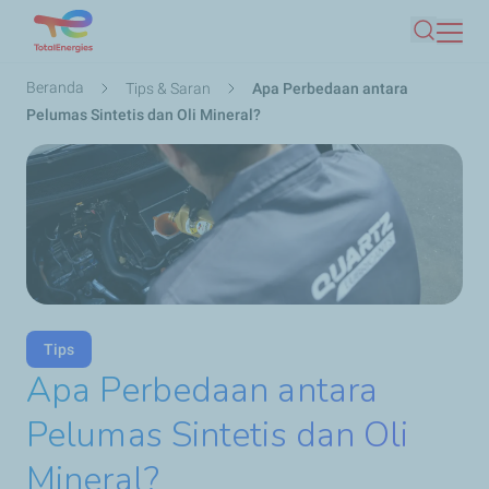
Lompat
Mencari
ke
isi
Breadcrumb
Beranda
Tips & Saran
Apa Perbedaan antara
utama
Pelumas Sintetis dan Oli Mineral?
Tips
Apa Perbedaan antara
Pelumas Sintetis dan Oli
Mineral?