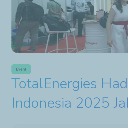
Event
TotalEnergies Had
Indonesia 2025 Ja