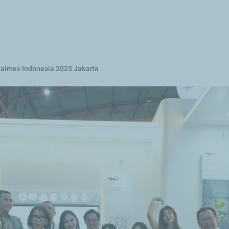
Lompat
ke
isi
utama
Palmex Indonesia 2025 Jakarta