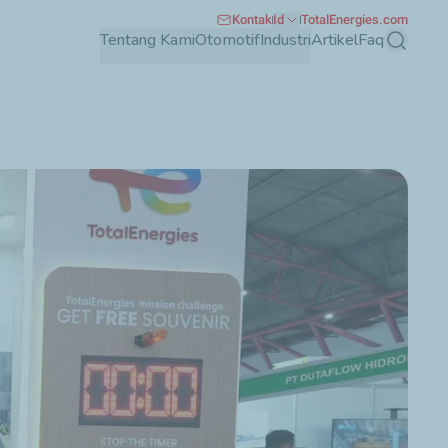
Kontak
Id
TotalEnergies.com
Tentang Kami
Otomotif
Industri
Artikel
Faq
Mencari