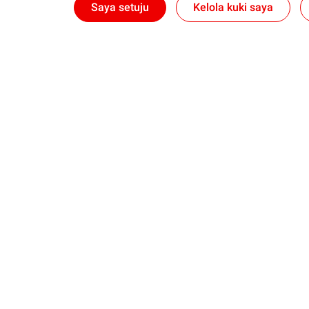
Saya setuju
Kelola kuki saya
Tentang Kami
Pelumas
Selintas TotalEnergies
Pelumas Mobi
Ambisi dan Misi Kami
Pelumas Sep
Aktivitas Kami
Kendaraan N
TotalEnergies di Indonesia
Di mana Mend
Distributor
Promosi
Faq