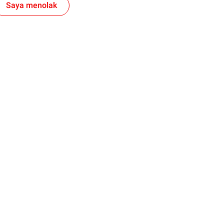
Saya menolak
Bisnis
l
ELF
eda Motor
Solusi Untuk Industri Anda
iaga
Jadilah Mitra Kami
apatkan TotalEnergies
Safety Data Sheet