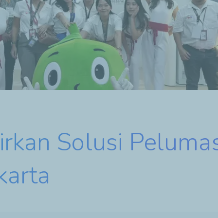
irkan Solusi Peluma
karta