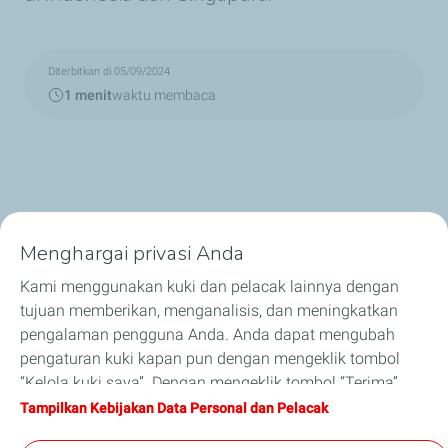
Diterbitkan di 05/09/2024
1 menit
waktu membaca
Menghargai privasi Anda
Tentang Kami
Kami menggunakan kuki dan pelacak lainnya dengan
tujuan memberikan, menganalisis, dan meningkatkan
Pelumas
pengalaman pengguna Anda. Anda dapat mengubah
pengaturan kuki kapan pun dengan mengeklik tombol
Bisnis
“Kelola kuki saya”. Dengan mengeklik tombol “Terima”,
Anda setuju bahwa kami dapat menyimpan seluruh kuki
Tampilkan Kebijakan Data Personal dan Pelacak
Artikel
di perangkat Anda. Jika Anda mengeklik “Tolak”, hanya