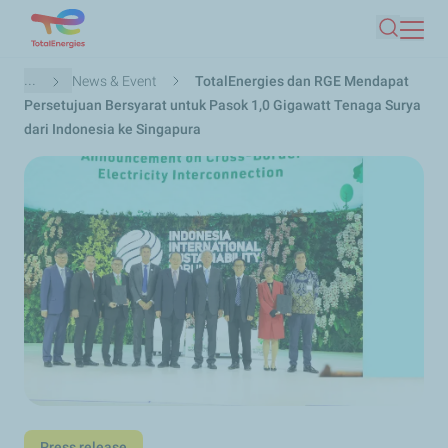
Lompat
Mencari
ke
isi
Breadcrumb
...
News & Event
TotalEnergies dan RGE Mendapat
utama
Persetujuan Bersyarat untuk Pasok 1,0 Gigawatt Tenaga Surya
dari Indonesia ke Singapura
Press release